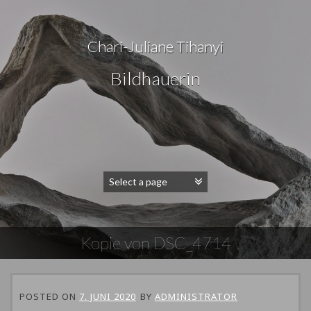
Chari-Juliane Tihanyi
Bildhauerin
Kopie von DSC_4714
POSTED ON
7. JUNI 2020
BY
ADMINISTRATOR