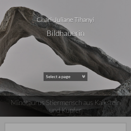
Chari-Juliane Tihanyi
Bildhauerin
Minotaurus Stiermensch aus Kalkstein
und Kupfer